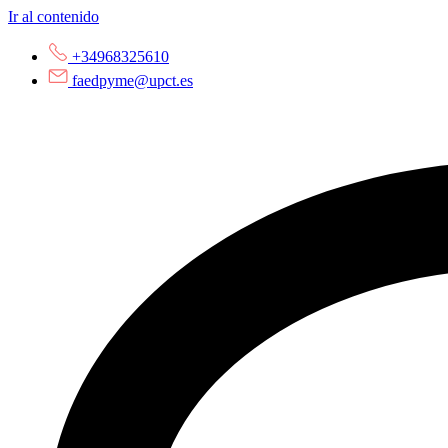
Ir al contenido
+34968325610
faedpyme@upct.es