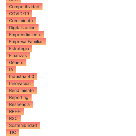
Competitividad
COVID-19
Crecimiento
Digitalización
Emprendimiento
Empresa Familiar
Estrategia
Finanzas
Género
IA
Industria 4.0
Innovación
Rendimiento
Reporting
Resiliencia
RRHH
RSC
Sostenibilidad
TIC