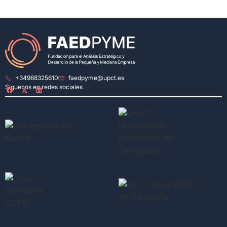
+34968325610
faedpyme@upct.es
Síguenos en redes sociales