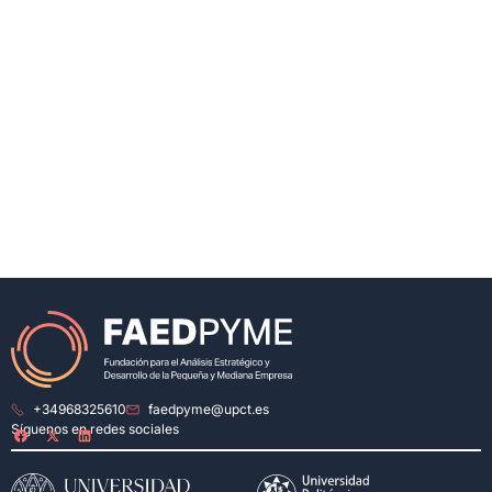
+34968325610
faedpyme@upct.es
Síguenos en redes sociales