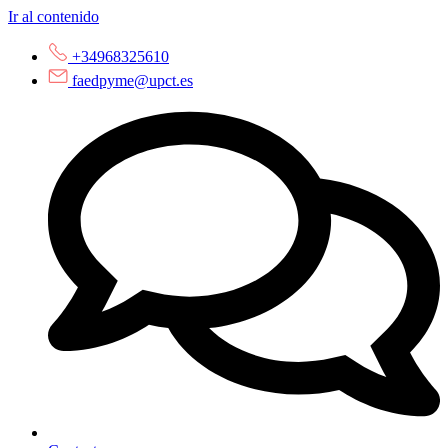
Ir al contenido
+34968325610
faedpyme@upct.es