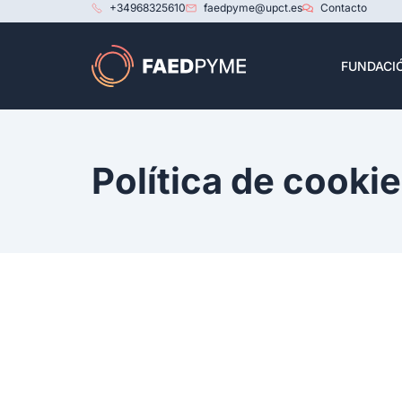
+34968325610
faedpyme@upct.es
Contacto
FUNDACI
Política de cooki