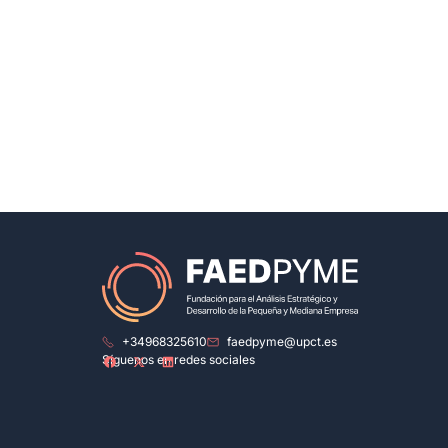
+34968325610
faedpyme@upct.es
Síguenos en redes sociales