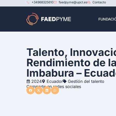
+34968325610
faedpyme@upct.es
Contacto
FUNDACI
Talento, Innovaci
Rendimiento de l
Imbabura – Ecuad
2024
Ecuador
Gestión del talento
Comparte en redes sociales