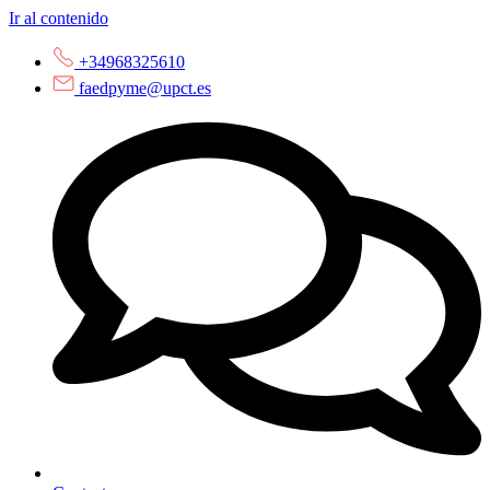
Ir al contenido
+34968325610
faedpyme@upct.es