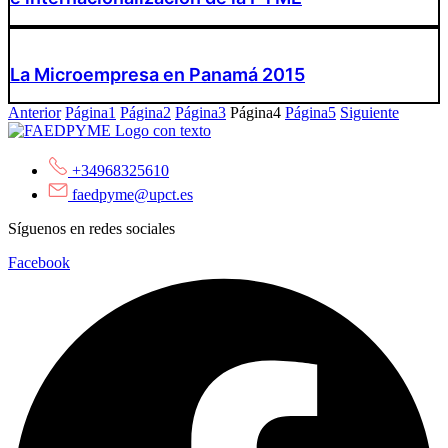
La Microempresa en Panamá 2015
Anterior
Página
1
Página
2
Página
3
Página
4
Página
5
Siguiente
+34968325610
faedpyme@upct.es
Síguenos en redes sociales
Facebook