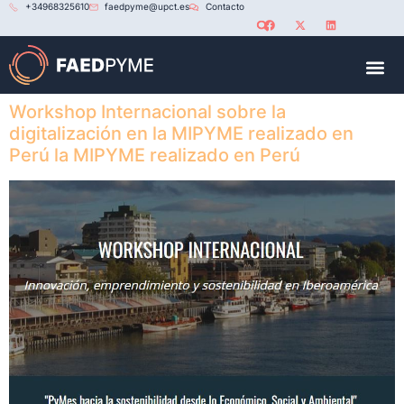
+34968325610
faedpyme@upct.es
Contacto
RED U
Workshop Internacional sobre la
digitalización en la MIPYME realizado en
Perú la MIPYME realizado en Perú