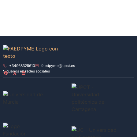
+34968325610
faedpyme@upct.es
Síguenos en redes sociales