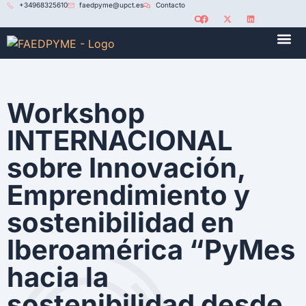
+34968325610
faedpyme@upct.es
Contacto
RED U
Workshop
INTERNACIONAL
sobre Innovación,
Emprendimiento y
sostenibilidad en
Iberoamérica “PyMes
hacia la
sostenibilidad desde