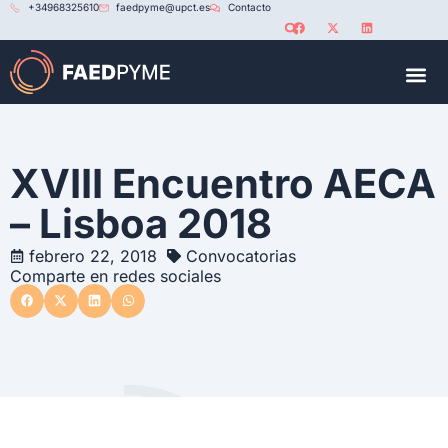
+34968325610
faedpyme@upct.es
Contacto
RED U
XVIII Encuentro AECA
– Lisboa 2018
febrero 22, 2018
Convocatorias
Comparte en redes sociales