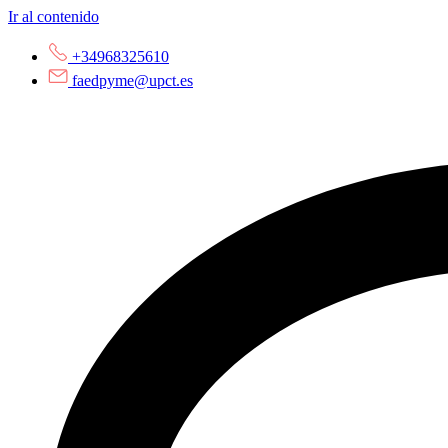
Ir al contenido
+34968325610
faedpyme@upct.es