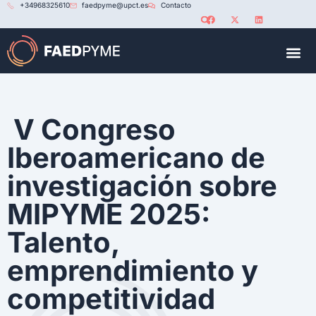
+34968325610
faedpyme@upct.es
Contacto
RED U
V Congreso
Iberoamericano de
investigación sobre
MIPYME 2025:
Talento,
emprendimiento y
competitividad