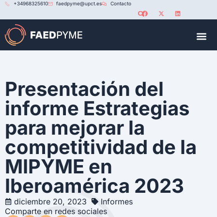
+34968325610
faedpyme@upct.es
Contacto
RED U
Presentación del
informe Estrategias
para mejorar la
competitividad de la
MIPYME en
Iberoamérica 2023
diciembre 20, 2023
Informes
Comparte en redes sociales