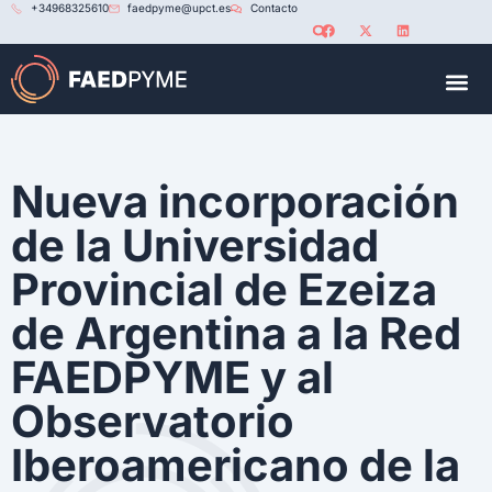
+34968325610
faedpyme@upct.es
Contacto
RED U
Nueva incorporación
de la Universidad
Provincial de Ezeiza
de Argentina a la Red
FAEDPYME y al
Observatorio
Iberoamericano de la