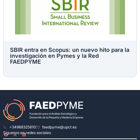
SBIR entra en Scopus: un nuevo hito para la
investigación en Pymes y la Red
FAEDPYME
+34968325610
faedpyme@upct.es
Síguenos en redes sociales