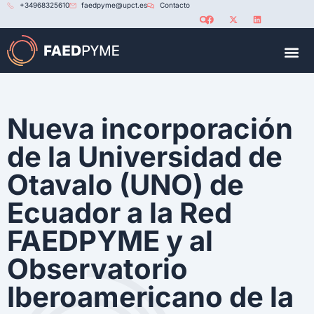
+34968325610
faedpyme@upct.es
Contacto
RED U
Nueva incorporación
de la Universidad de
Otavalo (UNO) de
Ecuador a la Red
FAEDPYME y al
Observatorio
Iberoamericano de la