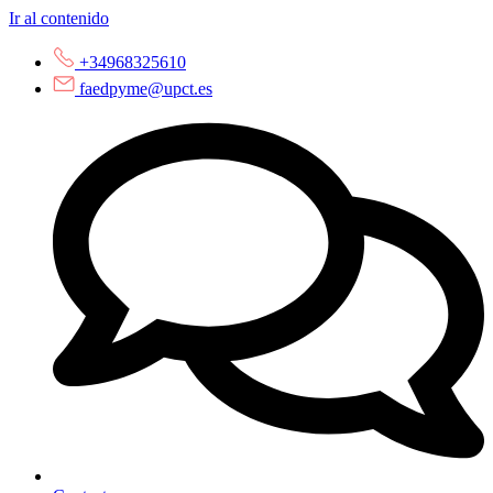
Ir al contenido
+34968325610
faedpyme@upct.es