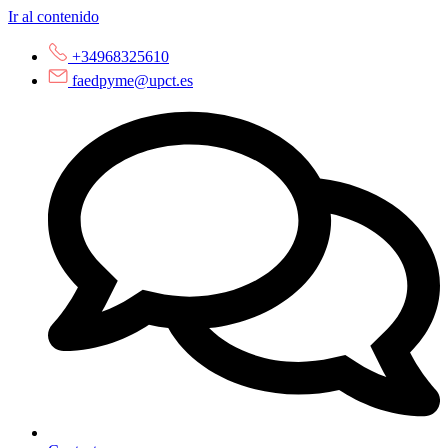
Ir al contenido
+34968325610
faedpyme@upct.es