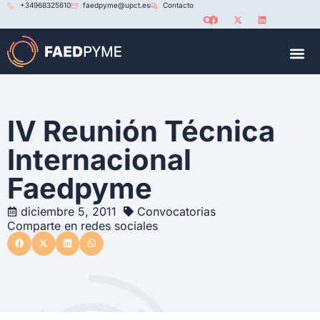
+34968325610
faedpyme@upct.es
Contacto
RED U
IV Reunión Técnica
Internacional
Faedpyme
diciembre 5, 2011
Convocatorias
Comparte en redes sociales