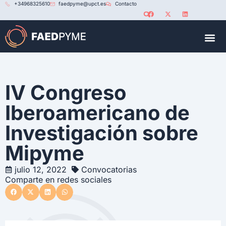
+34968325610
faedpyme@upct.es
Contacto
RED U
IV Congreso
Iberoamericano de
Investigación sobre
Mipyme
julio 12, 2022
Convocatorias
Comparte en redes sociales