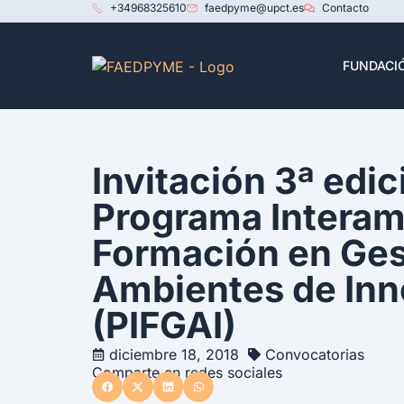
+34968325610
faedpyme@upct.es
Contacto
FUNDACI
Invitación 3ª edic
Programa Interam
Formación en Ges
Ambientes de Inn
(PIFGAI)
diciembre 18, 2018
Convocatorias
Comparte en redes sociales