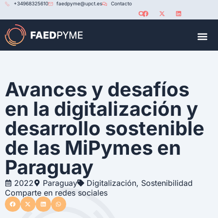
+34968325610
faedpyme@upct.es
Contacto
RED U
Avances y desafíos
en la digitalización y
desarrollo sostenible
de las MiPymes en
Paraguay
2022
Paraguay
Digitalización
,
Sostenibilidad
Comparte en redes sociales