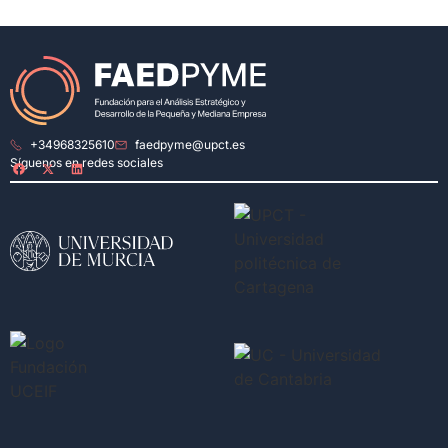
+34968325610
faedpyme@upct.es
Síguenos en redes sociales