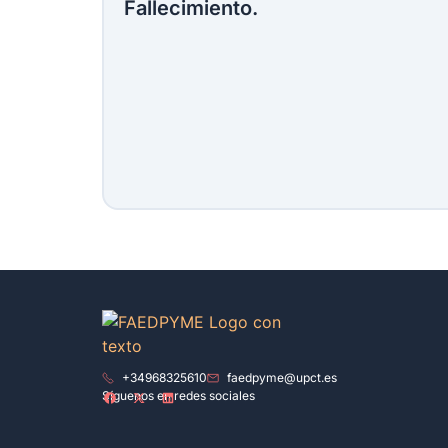
Fallecimiento.
+34968325610
faedpyme@upct.es
Síguenos en redes sociales