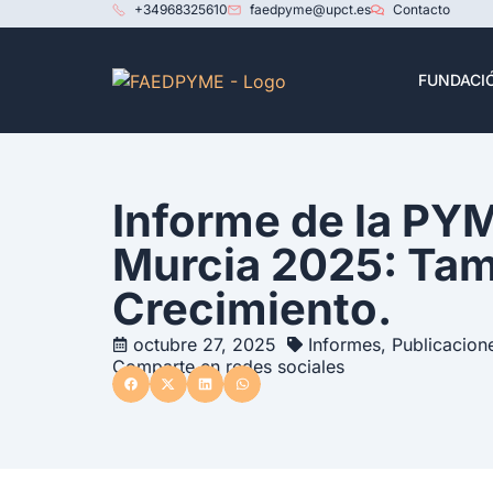
+34968325610
faedpyme@upct.es
Contacto
FUNDACI
Informe de la PY
Murcia 2025: Ta
Crecimiento.
octubre 27, 2025
Informes
,
Publicacion
Comparte en redes sociales