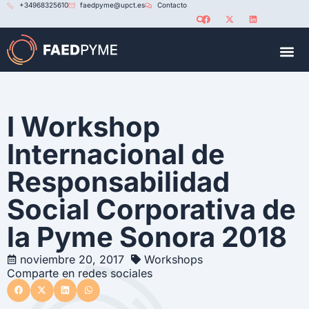
+34968325610
faedpyme@upct.es
Contacto
RED U
I Workshop
Internacional de
Responsabilidad
Social Corporativa de
la Pyme Sonora 2018
noviembre 20, 2017
Workshops
Comparte en redes sociales