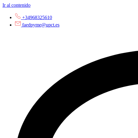
Ir al contenido
+34968325610
faedpyme@upct.es