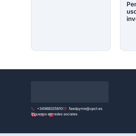
Pen
uso
inv
+34968325610
faedpyme@upct.es
Síguenos en redes sociales