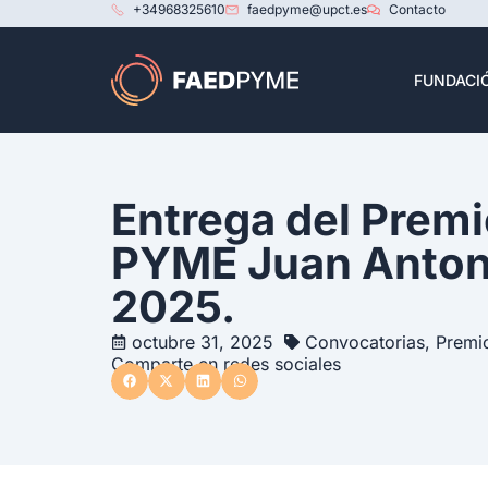
+34968325610
faedpyme@upct.es
Contacto
FUNDACI
Entrega del Premi
PYME Juan Anton
2025.
octubre 31, 2025
Convocatorias
,
Premi
Comparte en redes sociales