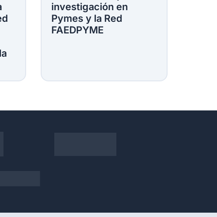
a
investigación en
ed
Pymes y la Red
FAEDPYME
la