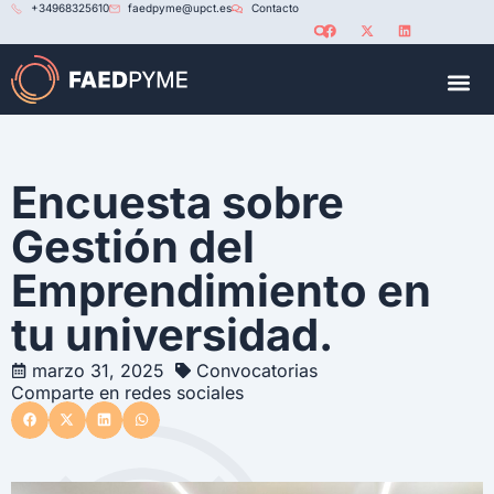
+34968325610
faedpyme@upct.es
Contacto
RED U
Encuesta sobre
Gestión del
Emprendimiento en
tu universidad.
marzo 31, 2025
Convocatorias
Comparte en redes sociales