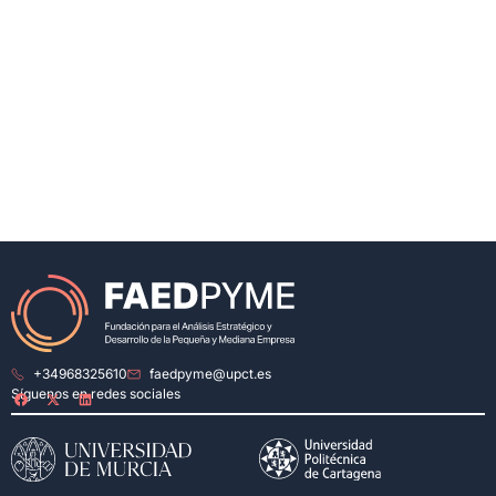
+34968325610
faedpyme@upct.es
Síguenos en redes sociales