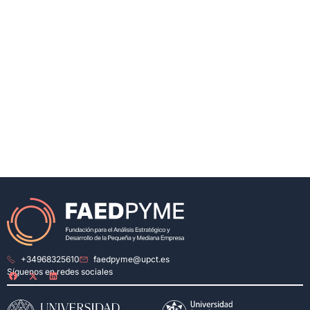
+34968325610
faedpyme@upct.es
Síguenos en redes sociales