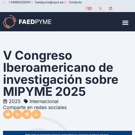
+34968325610
faedpyme@upct.es
Contacto
RED U
V Congreso
Iberoamericano de
investigación sobre
MIPYME 2025
2025
Internacional
Comparte en redes sociales