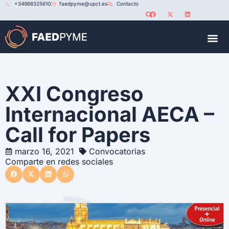
+34968325610
faedpyme@upct.es
Contacto
RED U
XXI Congreso
Internacional AECA –
Call for Papers
marzo 16, 2021
Convocatorias
Comparte en redes sociales