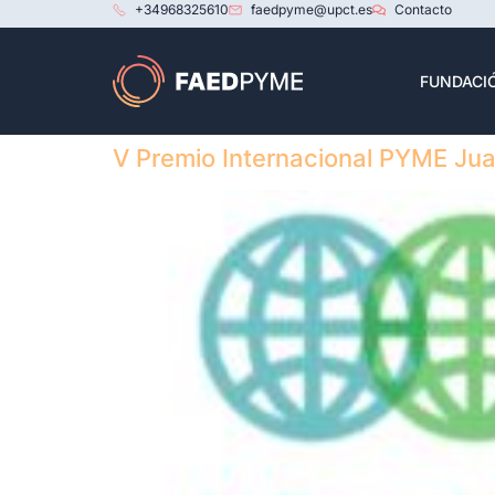
+34968325610
faedpyme@upct.es
Contacto
FUNDACI
V Premio Internacional PYME Jua