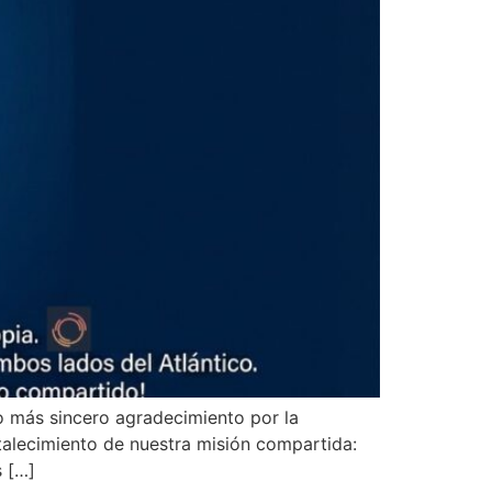
más sincero agradecimiento por la
talecimiento de nuestra misión compartida:
s […]