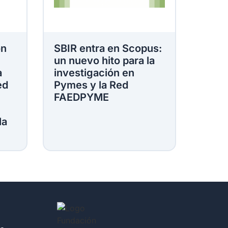
ón
SBIR entra en Scopus:
un nuevo hito para la
a
investigación en
ed
Pymes y la Red
FAEDPYME
la