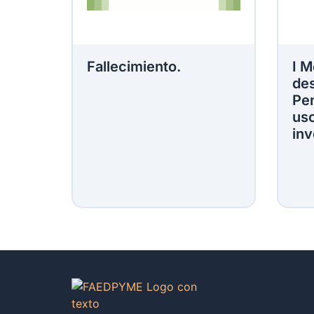
Fallecimiento.
I M
des
Pen
uso
inv