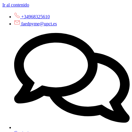
Ir al contenido
+34968325610
faedpyme@upct.es