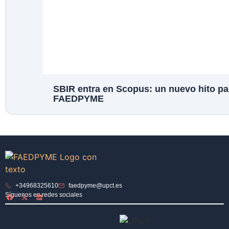
SBIR entra en Scopus: un nuevo hito pa
FAEDPYME
+34968325610
faedpyme@upct.es
Síguenos en redes sociales