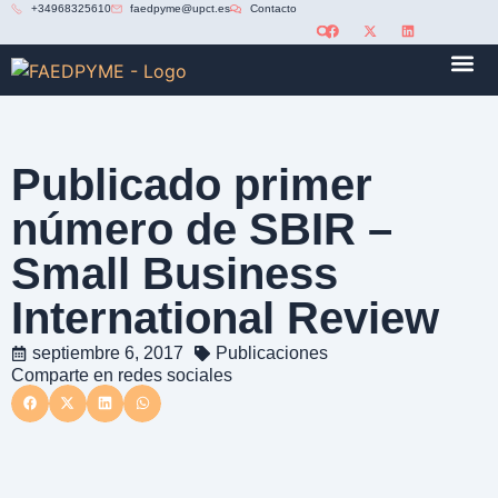
+34968325610
faedpyme@upct.es
Contacto
RED U
Publicado primer
número de SBIR –
Small Business
International Review
septiembre 6, 2017
Publicaciones
Comparte en redes sociales