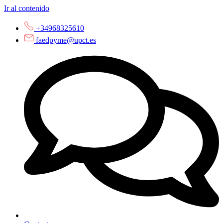
Ir al contenido
+34968325610
faedpyme@upct.es