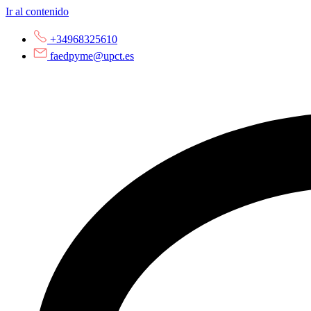
Ir al contenido
+34968325610
faedpyme@upct.es