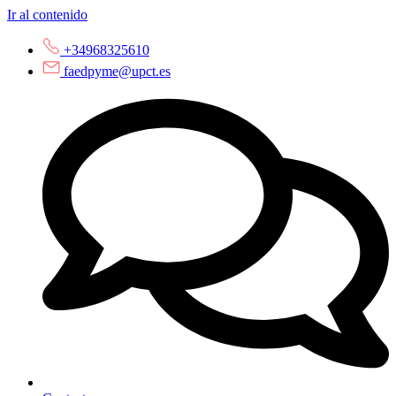
Ir al contenido
+34968325610
faedpyme@upct.es